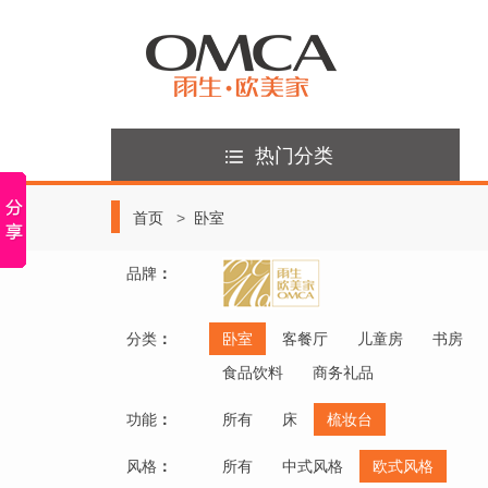
热门分类
首页
卧室
品牌
：
分类
：
卧室
客餐厅
儿童房
书房
食品饮料
商务礼品
功能
：
所有
床
梳妆台
风格
：
所有
中式风格
欧式风格