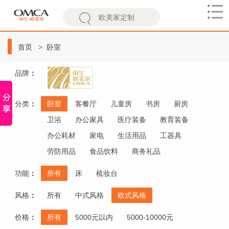
欧
美
首页
卧室
家
品牌
：
分类
：
卧室
客餐厅
儿童房
书房
厨房
卫浴
办公家具
医疗装备
教育装备
办公耗材
家电
生活用品
工器具
劳防用品
食品饮料
商务礼品
功能
：
所有
床
梳妆台
风格
：
所有
中式风格
欧式风格
价格
：
所有
5000元以内
5000-10000元