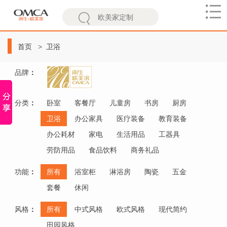
欧
美
首页
卫浴
家
品牌
：
分类
：
卧室
客餐厅
儿童房
书房
厨房
卫浴
办公家具
医疗装备
教育装备
办公耗材
家电
生活用品
工器具
劳防用品
食品饮料
商务礼品
功能
：
所有
浴室柜
淋浴房
陶瓷
五金
套餐
休闲
风格
：
所有
中式风格
欧式风格
现代简约
田园风格