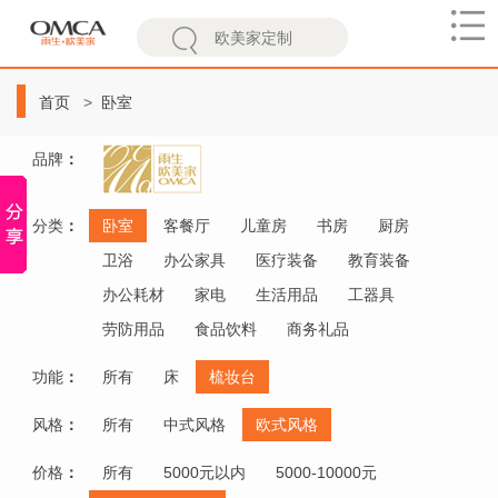
欧
美
首页
卧室
家
品牌
：
分类
：
卧室
客餐厅
儿童房
书房
厨房
卫浴
办公家具
医疗装备
教育装备
办公耗材
家电
生活用品
工器具
劳防用品
食品饮料
商务礼品
功能
：
所有
床
梳妆台
风格
：
所有
中式风格
欧式风格
价格
：
所有
5000元以内
5000-10000元