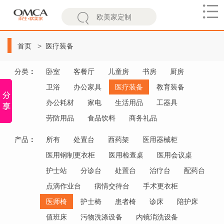
欧
美
首页
医疗装备
家
分类
：
卧室
客餐厅
儿童房
书房
厨房
卫浴
办公家具
医疗装备
教育装备
办公耗材
家电
生活用品
工器具
劳防用品
食品饮料
商务礼品
产品
：
所有
处置台
西药架
医用器械柜
医用钢制更衣柜
医用检查桌
医用会议桌
护士站
分诊台
处置台
治疗台
配药台
点滴作业台
病情交待台
手术更衣柜
医师椅
护士椅
患者椅
诊床
陪护床
值班床
污物洗涤设备
内镜消洗设备