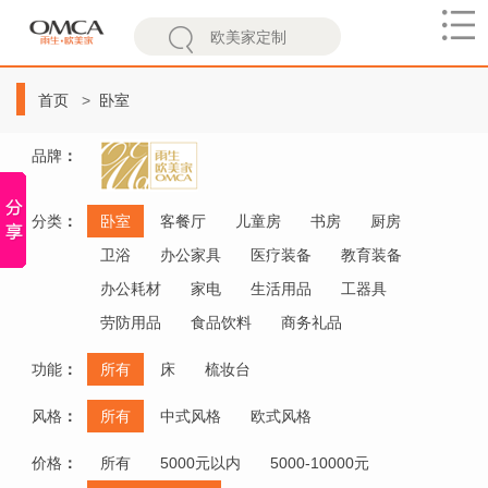
欧
美
首页
卧室
家
品牌
：
分类
：
卧室
客餐厅
儿童房
书房
厨房
卫浴
办公家具
医疗装备
教育装备
办公耗材
家电
生活用品
工器具
劳防用品
食品饮料
商务礼品
功能
：
所有
床
梳妆台
风格
：
所有
中式风格
欧式风格
价格
：
所有
5000元以内
5000-10000元