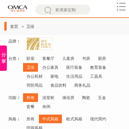
欧
美
首页
卫浴
家
品牌
：
分类
：
卧室
客餐厅
儿童房
书房
厨房
卫浴
办公家具
医疗装备
教育装备
办公耗材
家电
生活用品
工器具
劳防用品
食品饮料
商务礼品
功能
：
所有
浴室柜
淋浴房
陶瓷
五金
套餐
休闲
风格
：
所有
中式风格
欧式风格
现代简约
田园风格