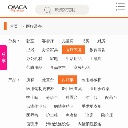
欧
美
首页
医疗装备
家
分类
：
卧室
客餐厅
儿童房
书房
厨房
卫浴
办公家具
医疗装备
教育装备
办公耗材
家电
生活用品
工器具
劳防用品
食品饮料
商务礼品
产品
：
所有
处置台
西药架
医用器械柜
医用钢制更衣柜
医用检查桌
医用会议桌
护士站
分诊台
处置台
治疗台
配药台
点滴作业台
病情交待台
手术更衣柜
医师椅
护士椅
患者椅
诊床
陪护床
值班床
污物洗涤设备
内镜消洗设备