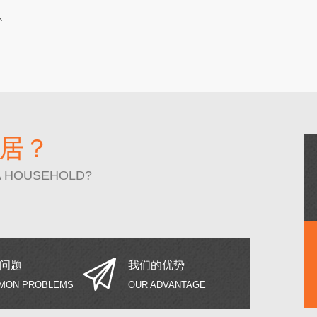
居？
A HOUSEHOLD?
问题
我们的优势
MON PROBLEMS
OUR ADVANTAGE