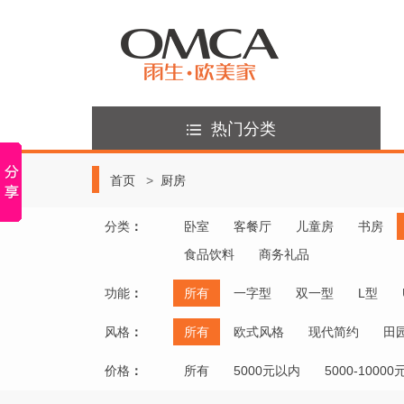
热门分类
首页
厨房
分类
：
卧室
客餐厅
儿童房
书房
食品饮料
商务礼品
功能
：
所有
一字型
双一型
L型
风格
：
所有
欧式风格
现代简约
田
价格
：
所有
5000元以内
5000-10000