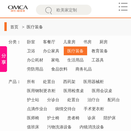
欧
美
首页
医疗装备
家
分类
：
卧室
客餐厅
儿童房
书房
厨房
卫浴
办公家具
医疗装备
教育装备
办公耗材
家电
生活用品
工器具
劳防用品
食品饮料
商务礼品
产品
：
所有
处置台
西药架
医用器械柜
医用钢制更衣柜
医用检查桌
医用会议桌
护士站
分诊台
处置台
治疗台
配药台
点滴作业台
病情交待台
手术更衣柜
医师椅
护士椅
患者椅
诊床
陪护床
值班床
污物洗涤设备
内镜消洗设备