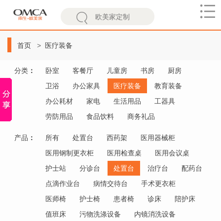
欧
美
首页
医疗装备
家
分类
：
卧室
客餐厅
儿童房
书房
厨房
卫浴
办公家具
医疗装备
教育装备
办公耗材
家电
生活用品
工器具
劳防用品
食品饮料
商务礼品
产品
：
所有
处置台
西药架
医用器械柜
医用钢制更衣柜
医用检查桌
医用会议桌
护士站
分诊台
处置台
治疗台
配药台
点滴作业台
病情交待台
手术更衣柜
医师椅
护士椅
患者椅
诊床
陪护床
值班床
污物洗涤设备
内镜消洗设备