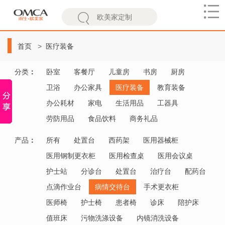
欧
美
首页
医疗装备
家
分类
：
卧室
客餐厅
儿童房
书房
厨房
卫浴
办公家具
医疗装备
教育装备
办公耗材
家电
生活用品
工器具
劳防用品
食品饮料
商务礼品
产品
：
所有
处置台
西药架
医用器械柜
医用钢制更衣柜
医用检查桌
医用会议桌
护士站
分诊台
处置台
治疗台
配药台
点滴作业台
病情交待台
手术更衣柜
医师椅
护士椅
患者椅
诊床
陪护床
值班床
污物洗涤设备
内镜消洗设备