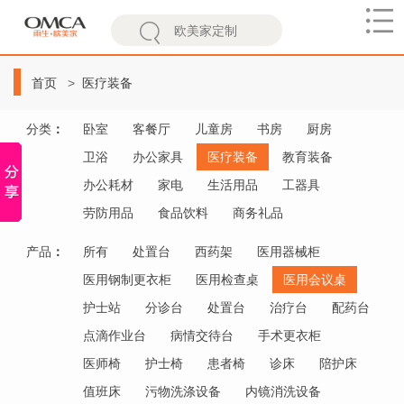
欧
美
首页
医疗装备
家
分类
：
卧室
客餐厅
儿童房
书房
厨房
卫浴
办公家具
医疗装备
教育装备
办公耗材
家电
生活用品
工器具
劳防用品
食品饮料
商务礼品
产品
：
所有
处置台
西药架
医用器械柜
医用钢制更衣柜
医用检查桌
医用会议桌
护士站
分诊台
处置台
治疗台
配药台
点滴作业台
病情交待台
手术更衣柜
医师椅
护士椅
患者椅
诊床
陪护床
值班床
污物洗涤设备
内镜消洗设备