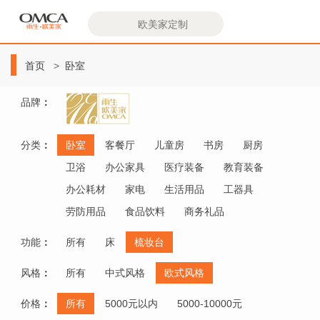
欧
美
首页
卧室
家
品牌
：
分类
：
卧室
客餐厅
儿童房
书房
厨房
卫浴
办公家具
医疗装备
教育装备
办公耗材
家电
生活用品
工器具
劳防用品
食品饮料
商务礼品
功能
：
所有
床
梳妆台
风格
：
所有
中式风格
欧式风格
价格
：
所有
5000元以内
5000-10000元