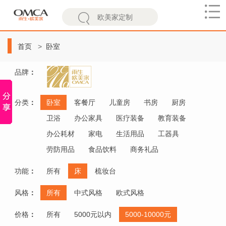
欧
美
首页
卧室
家
品牌
：
分类
：
卧室
客餐厅
儿童房
书房
厨房
卫浴
办公家具
医疗装备
教育装备
办公耗材
家电
生活用品
工器具
劳防用品
食品饮料
商务礼品
功能
：
所有
床
梳妆台
风格
：
所有
中式风格
欧式风格
价格
：
所有
5000元以内
5000-10000元