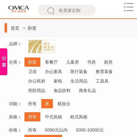
欧
美
首页
卧室
家
品牌
：
分类
：
卧室
客餐厅
儿童房
书房
厨房
卫浴
办公家具
医疗装备
教育装备
办公耗材
家电
生活用品
工器具
劳防用品
食品饮料
商务礼品
功能
：
所有
床
梳妆台
风格
：
所有
中式风格
欧式风格
价格
：
所有
5000元以内
5000-10000元