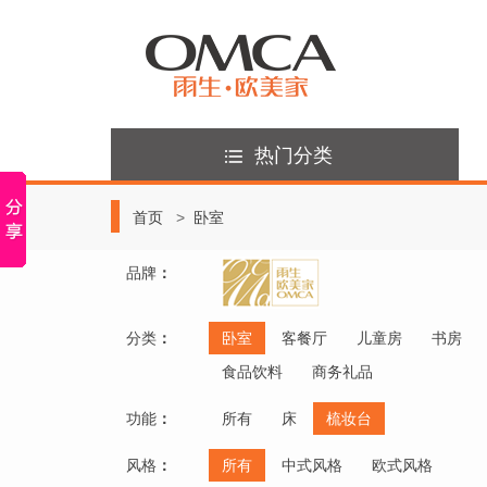
热门分类
首页
卧室
品牌
：
分类
：
卧室
客餐厅
儿童房
书房
食品饮料
商务礼品
功能
：
所有
床
梳妆台
风格
：
所有
中式风格
欧式风格