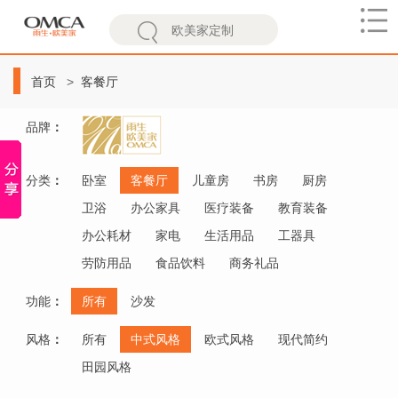
欧
美
首页
客餐厅
家
品牌
：
分类
：
卧室
客餐厅
儿童房
书房
厨房
卫浴
办公家具
医疗装备
教育装备
办公耗材
家电
生活用品
工器具
劳防用品
食品饮料
商务礼品
功能
：
所有
沙发
风格
：
所有
中式风格
欧式风格
现代简约
田园风格