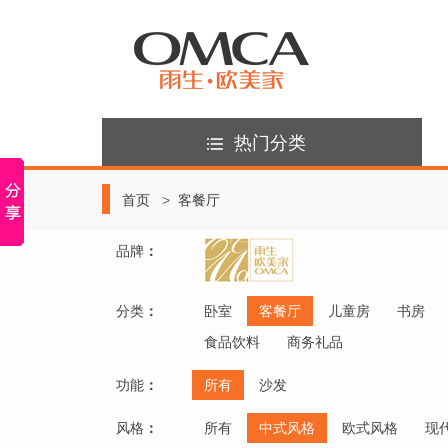
热门分类
首页
客餐厅
品牌
：
分类
：
卧室
客餐厅
儿童房
书房
食品饮料
商务礼品
功能
：
所有
沙发
风格
：
所有
中式风格
欧式风格
现