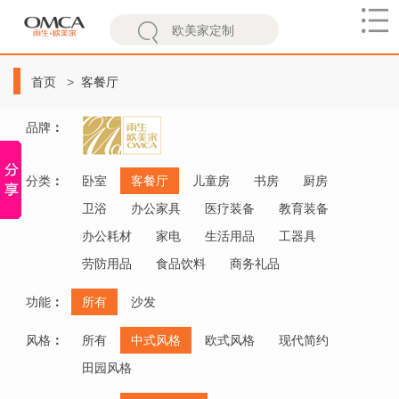
欧
美
首页
客餐厅
家
品牌
：
分类
：
卧室
客餐厅
儿童房
书房
厨房
卫浴
办公家具
医疗装备
教育装备
办公耗材
家电
生活用品
工器具
劳防用品
食品饮料
商务礼品
功能
：
所有
沙发
风格
：
所有
中式风格
欧式风格
现代简约
田园风格