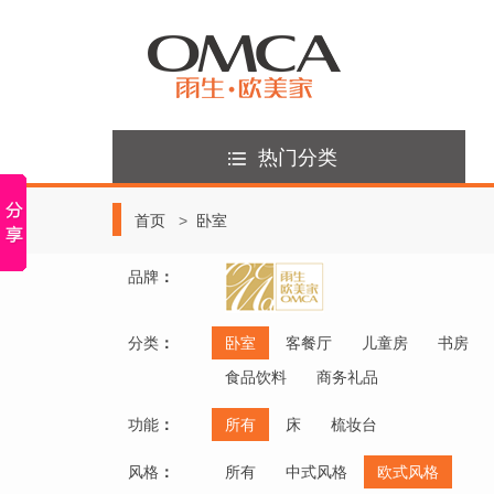
热门分类
首页
卧室
品牌
：
分类
：
卧室
客餐厅
儿童房
书房
食品饮料
商务礼品
功能
：
所有
床
梳妆台
风格
：
所有
中式风格
欧式风格