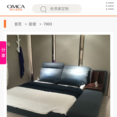
欧
美
首页
卧室
7003
家