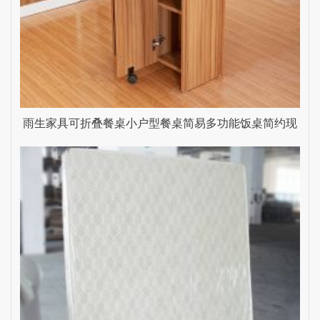
雨生家具可折叠餐桌小户型餐桌简易多功能饭桌简约现
代折叠桌餐厅 深柚木