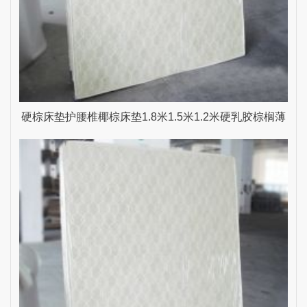
硬棕床垫护腰椎椰棕床垫1.8米1.5米1.2米硬乳胶棕榈薄
雨生家具 乳白色 1500mm*2000mm