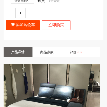
有货
请选择地区
（免运费）
-
+
添加购物车
立即购买
产品详情
商品参数
评价
(0)