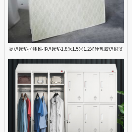
硬棕床垫护腰椎椰棕床垫1.8米1.5米1.2米硬乳胶棕榈薄
雨生家具 乳白色 1200mm*2000mm