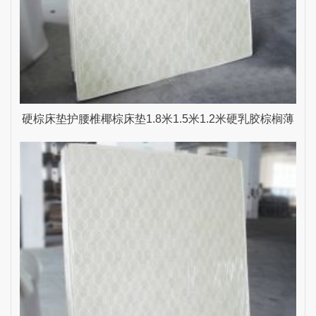
硬棕床垫护腰椎椰棕床垫1.8米1.5米1.2米硬乳胶棕榈薄
雨生家具 乳白色 1800mm*2000mm