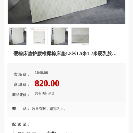
硬棕床垫护腰椎椰棕床垫1.8米1.5米1.2米硬乳胶棕榈薄 雨生家具 乳白色 1200mm*2000mm
1640.00
市 场 价：
820.00
商 城 价：
共有0条评价
商品评价：
赠 品：
数量有限，赠完为止。
配 送 至：