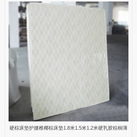
雨生家具 乳白色 1800mm*2000mm
硬棕床垫护腰椎椰棕床垫1.8米1.5米1.2米硬乳胶棕榈薄