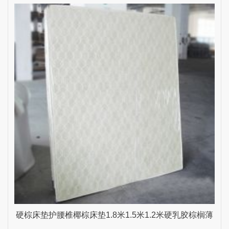
雨生家具 乳白色 1500mm*2000mm
硬棕床垫护腰椎椰棕床垫1.8米1.5米1.2米硬乳胶棕榈薄