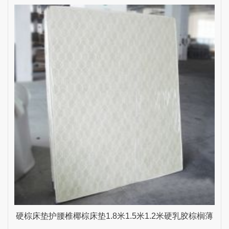
代折叠桌餐厅 深柚木
硬棕床垫护腰椎椰棕床垫1.8米1.5米1.2米硬乳胶棕榈薄