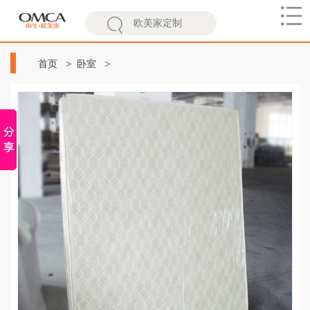
欧
美
首页
卧室
家
硬棕床垫护腰椎椰棕床垫1.8米1.5米1.2米硬乳胶棕榈薄 雨生
家具 乳白色 1200mm*2000mm