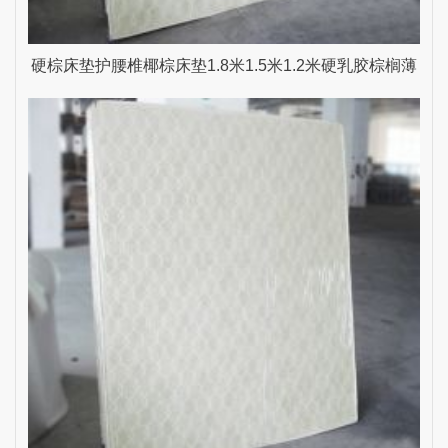
硬棕床垫护腰椎椰棕床垫1.8米1.5米1.2米硬乳胶棕榈薄
雨生家具 乳白色 1500mm*2000mm