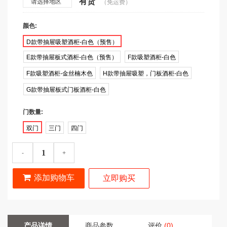
有货
请选择地区
（免运费）
颜色:
D款带抽屉吸塑酒柜-白色（预售）
E款带抽屉板式酒柜-白色（预售）
F款吸塑酒柜-白色
F款吸塑酒柜-金丝楠木色
H款带抽屉吸塑，门板酒柜-白色
G款带抽屉板式门板酒柜-白色
门数量:
双门
三门
四门
-
+
添加购物车
立即购买
产品详情
商品参数
评价
(0)