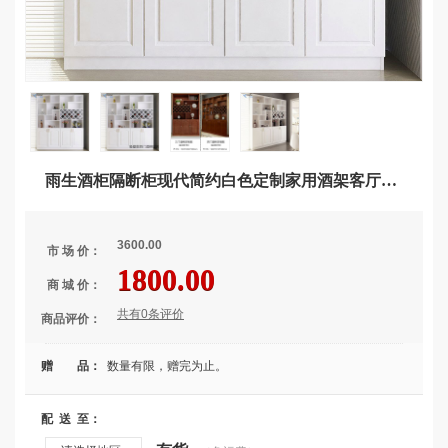
雨生酒柜隔断柜现代简约白色定制家用酒架客厅收藏柜小酒柜餐边柜 D款带抽屉吸塑酒柜-白色（预售） 双门
3600.00
市 场 价：
1800.00
商 城 价：
共有0条评价
商品评价：
赠 品：
数量有限，赠完为止。
配 送 至：