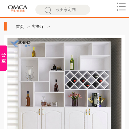
欧
美
首页
客餐厅
家
雨生酒柜隔断柜现代简约白色定制家用酒架客厅收藏柜小酒柜
餐边柜 D款带抽屉吸塑酒柜-白色（预售） 双门