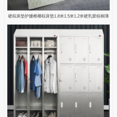
硬棕床垫护腰椎椰棕床垫1.8米1.5米1.2米硬乳胶棕榈薄
雨生家具 乳白色 1200mm*2000mm