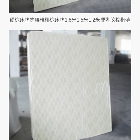
硬棕床垫护腰椎椰棕床垫1.8米1.5米1.2米硬乳胶棕榈薄
雨生家具 乳白色 1800mm*2000mm