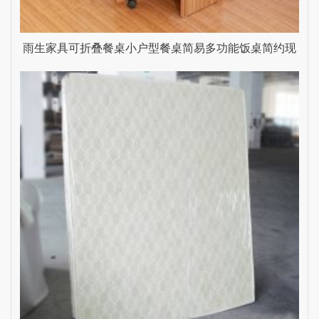
雨生家具可折叠餐桌小户型餐桌简易多功能饭桌简约现
代折叠桌餐厅 深柚木