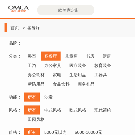
欧
美
首页
客餐厅
家
品牌
：
分类
：
卧室
客餐厅
儿童房
书房
厨房
卫浴
办公家具
医疗装备
教育装备
办公耗材
家电
生活用品
工器具
劳防用品
食品饮料
商务礼品
功能
：
所有
沙发
风格
：
所有
中式风格
欧式风格
现代简约
田园风格
价格
：
所有
5000元以内
5000-10000元